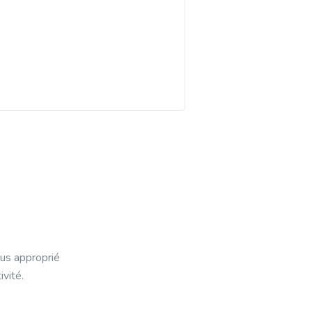
lus approprié
vité.