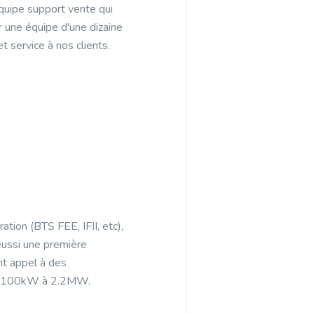
équipe support vente qui
r une équipe d'une dizaine
 service à nos clients.
tion (BTS FEE, IFII, etc),
éussi une première
nt appel à des
de 100kW à 2.2MW.