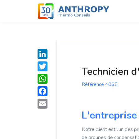
L
Technicien d
i
T
n
Référence 4065
w
W
k
i
h
F
e
t
a
a
L'entreprise
d
E
t
t
c
I
m
e
s
Notre client est l'un des 
e
n
a
r
de groupes de condensation
A