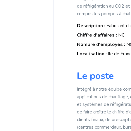
b
i
de réfrigération au CO2 et
p
o
l
compris les pompes à chaleu
p
o
Description :
Fabricant d
k
Chiffre d'affaires :
NC
Nombre d'employés :
N
Localisation :
Ile de Fran
Le poste
Intégré à notre équipe com
applications de chauffage, 
et systèmes de réfrigérati
de faire croître le chiffre
clients finaux, de prescrip
(centres commerciaux, bure