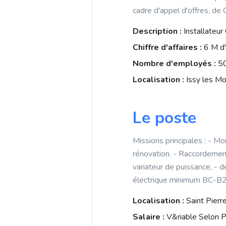
b
i
cadre d'appel d'offres, de 
p
o
l
p
Description :
Installateu
o
Chiffre d'affaires :
6 M d
k
Nombre d'employés :
5
Localisation :
Issy les Mo
Le poste
Missions principales : - Mo
rénovation. - Raccordement 
variateur de puissance, - d
électrique minimum BC-B
Localisation :
Saint Pierr
Salaire :
V&riable Selon P