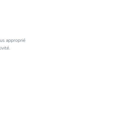
lus approprié
vité.