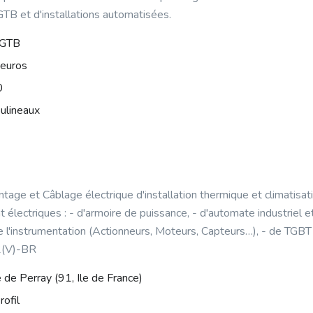
GTB et d'installations automatisées.
r GTB
'euros
0
ulineaux
ntage et Câblage électrique d'installation thermique et climatisa
électriques : - d'armoire de puissance, - d'automate industriel et
e l'instrumentation (Actionneurs, Moteurs, Capteurs…), - de TGBT /
2(V)-BR
e de Perray (91, Ile de France)
rofil