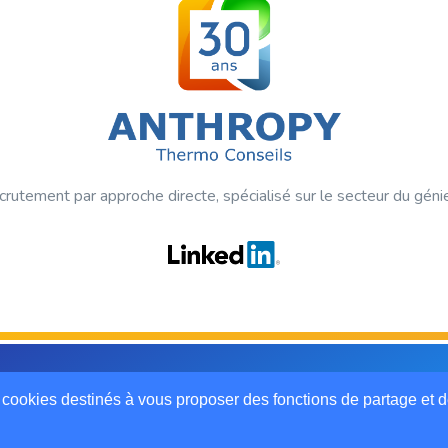
crutement par approche directe, spécialisé sur le secteur du géni
ts réservés.
 cookies destinés à vous proposer des fonctions de partage et 