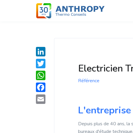
L
Electricien 
i
T
n
Référence
w
W
k
i
h
F
e
t
a
a
L'entreprise
d
E
t
t
c
I
m
e
s
Depuis plus de 40 ans, la 
e
n
a
r
bureaux d'étude technique,
A